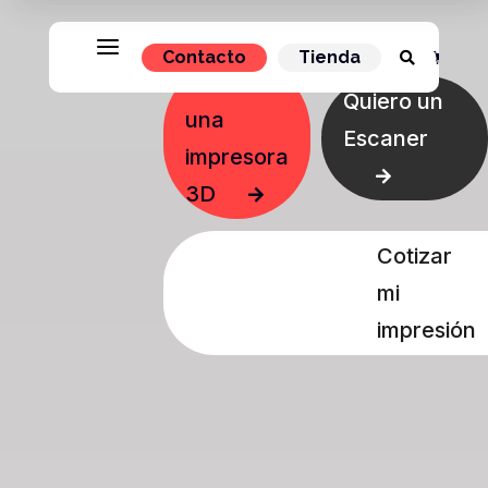
Reproductor
a
Contacto
Tienda


de
Quiero
Quiero un
una
vídeo
Escaner
impresora

3D

Cotizar
mi
impresión