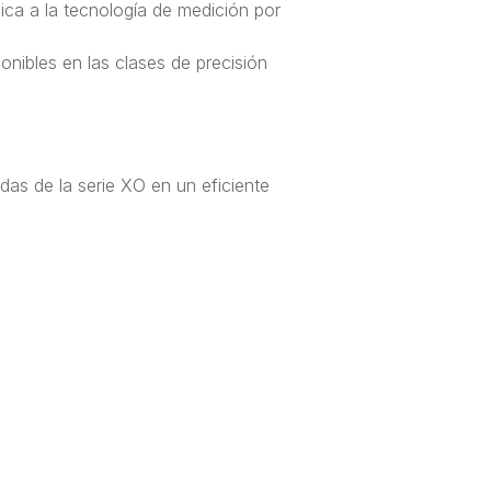
ca a la tecnología de medición por
nibles en las clases de precisión
das de la serie XO en un eficiente
etrías regladas y superficies de forma
ple con todos los requisitos importantes.