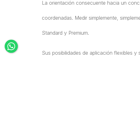
La orientación consecuente hacia un conce
coordenadas. Medir simplemente, simplemen
Standard y Premium.
Sus posibilidades de aplicación flexibles 
todoterreno.
Áreas de aplicación
La XO-CMM es el todoterreno para cualquie
libre. Desde el uso en la entrada de mercan
Tanto para piezas individuales como para s