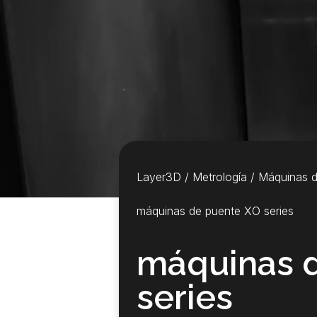
Layer3D
/
Metrología
/
Máquinas 
máquinas de puente XO series
máquinas 
series