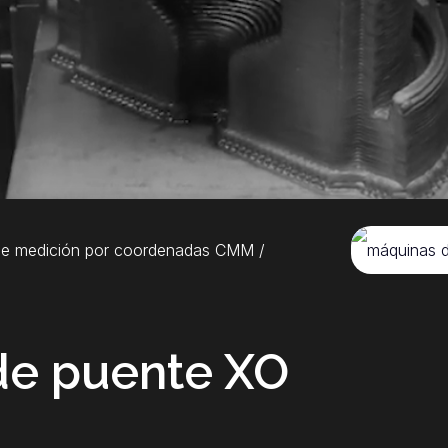
de medición por coordenadas CMM
/
de puente XO