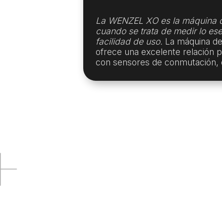
La WENZEL XO es la máquina d
cuando se trata de medir lo ese
facilidad de uso.
La máquina de
ofrece una excelente relación 
con sensores de conmutación, 