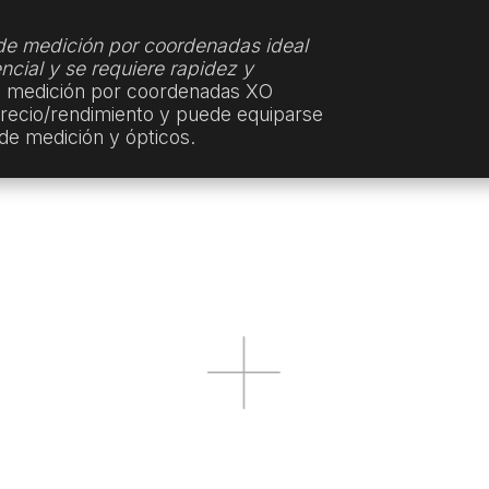
e medición por coordenadas ideal
ncial y se requiere rapidez y
 medición por coordenadas XO
precio/rendimiento y puede equiparse
de medición y ópticos.