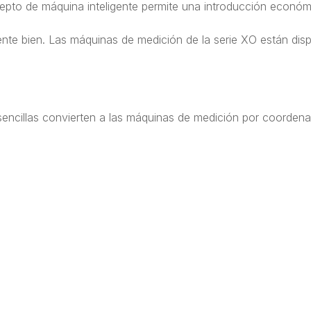
pto de máquina inteligente permite una introducción económi
te bien. Las máquinas de medición de la serie XO están dispo
y sencillas convierten a las máquinas de medición por coordena
r campo de aplicación cuando se trata de inspeccionar geom
cías hasta la inspección final, el dispositivo de medición cum
eries: las XO-KMG se pueden utilizar de forma universal.